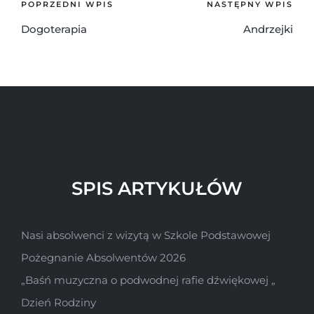
POPRZEDNI WPIS
NASTĘPNY WPIS
Dogoterapia
Andrzejki
SPIS ARTYKUŁÓW
Nasi absolwenci z wizytą w Szkole Podstawowej
Pożegnanie Absolwentów 2026
„Baśń muzyczna o podwodnej rafie dźwiękowej „
Dzień Rodziny