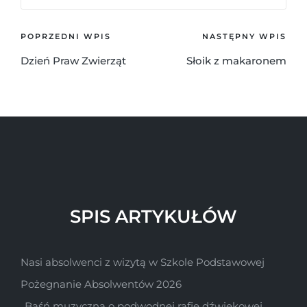
POPRZEDNI WPIS
NASTĘPNY WPIS
Dzień Praw Zwierząt
Słoik z makaronem
SPIS ARTYKUŁÓW
Nasi absolwenci z wizytą w Szkole Podstawowej
Pożegnanie Absolwentów 2026
„Baśń muzyczna o podwodnej rafie dźwiękowej „