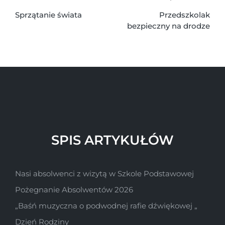
Sprzątanie świata
Przedszkolak
bezpieczny na drodze
SPIS ARTYKUŁÓW
Nasi absolwenci z wizytą w Szkole Podstawowej
Pożegnanie Absolwentów 2026
„Baśń muzyczna o podwodnej rafie dźwiękowej „
Dzień Rodziny