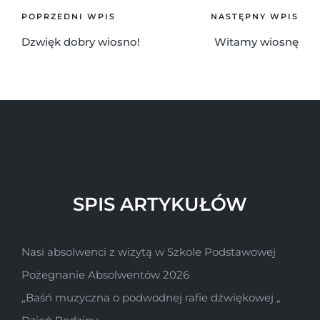
POPRZEDNI WPIS
NASTĘPNY WPIS
Dzwięk dobry wiosno!
Witamy wiosnę
SPIS ARTYKUŁÓW
Nasi absolwenci z wizytą w Szkole Podstawowej
Pożegnanie Absolwentów 2026
„Baśń muzyczna o podwodnej rafie dźwiękowej „