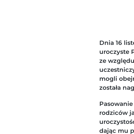
Dnia 16 li
uroczyste 
ze względu
uczestniczy
mogli obej
została nag
Pasowanie 
rodziców ja
uroczystoś
dając mu p