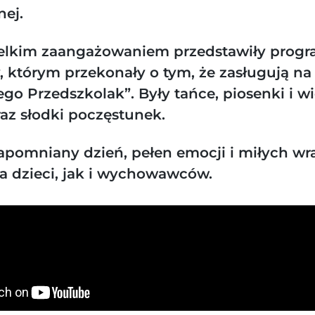
nej.
ielkim zaangażowaniem przedstawiły prog
y, którym przekonały o tym, że zasługują n
o Przedszkolak”. Były tańce, piosenki i wi
raz słodki poczęstunek.
zapomniany dzień, pełen emocji i miłych wr
a dzieci, jak i wychowawców.