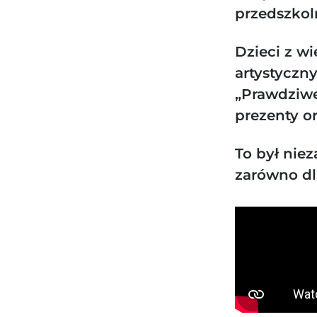
przedszkol
Dzieci z w
artystyczn
„Prawdziweg
prezenty o
To był nie
zarówno dl