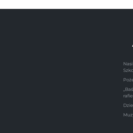
Nasi
Szk
Poż
„Ba
rafi
Dzie
Muzy