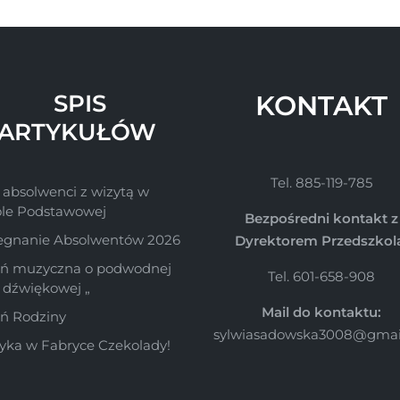
SPIS
KONTAKT
ARTYKUŁÓW
Tel. 885-119-785
 absolwenci z wizytą w
ole Podstawowej
Bezpośredni kontakt z
egnanie Absolwentów 2026
Dyrektorem Przedszkol
śń muzyczna o podwodnej
Tel. 601-658-908
e dźwiękowej „
Mail do kontaktu:
ń Rodziny
sylwiasadowska3008@gmai
ka w Fabryce Czekolady!