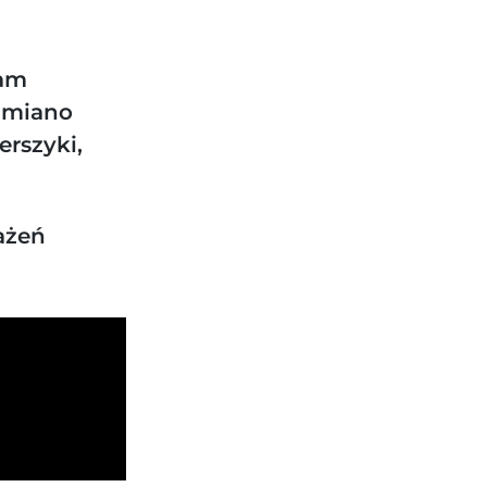
ram
a miano
erszyki,
ażeń