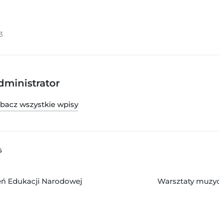
3
dministrator
bacz wszystkie wpisy
S
eń Edukacji Narodowej
Warsztaty muzy