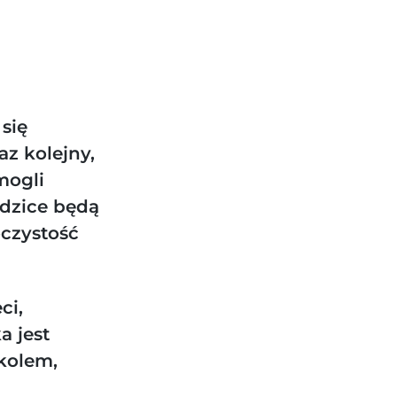
się
z kolejny,
mogli
odzice będą
oczystość
ci,
a jest
kolem,