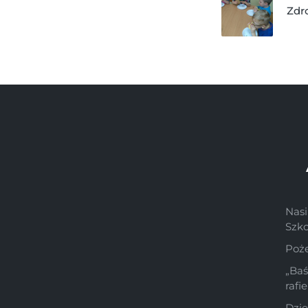
Zdr
Nasi
Szk
Poż
„Ba
rafi
Dzie