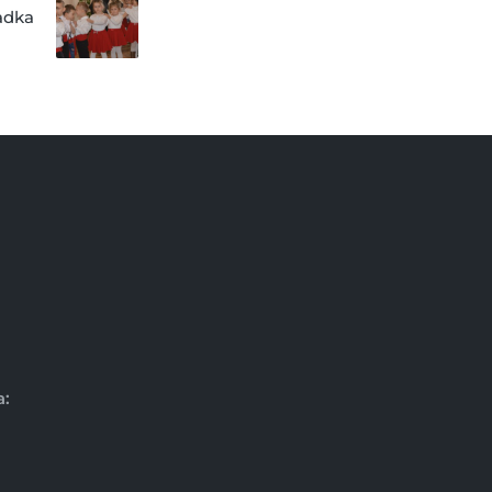
adka
a: