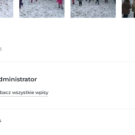
3
dministrator
bacz wszystkie wpisy
S