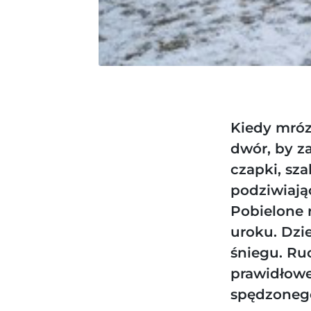
Kiedy mróz
dwór, by z
czapki, sza
podziwiają
Pobielone 
uroku. Dzi
śniegu. Ru
prawidłowe
spędzonego