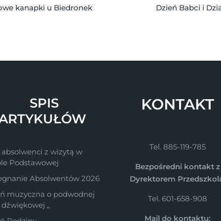
owe kanapki u Biedronek
Dzień Babci i Dzi
SPIS
KONTAKT
ARTYKUŁÓW
Tel. 885-119-785
 absolwenci z wizytą w
ole Podstawowej
Bezpośredni kontakt z
egnanie Absolwentów 2026
Dyrektorem Przedszkol
śń muzyczna o podwodnej
Tel. 601-658-908
e dźwiękowej „
Mail do kontaktu:
ń Rodziny