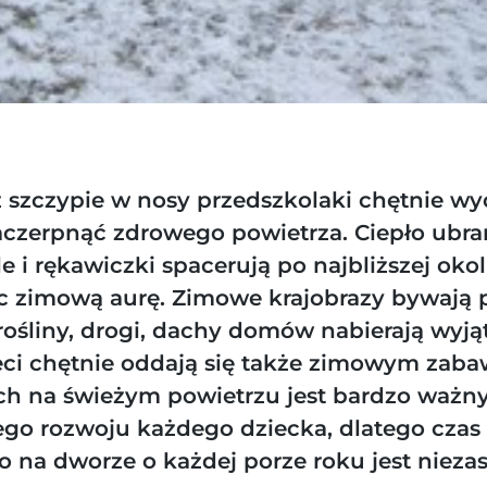
 szczypie w nosy przedszkolaki chętnie w
aczerpnąć zdrowego powietrza. Ciepło ubr
le i rękawiczki spacerują po najbliższej okol
c zimową aurę. Zimowe krajobrazy bywają 
rośliny, drogi, dachy domów nabierają wyj
eci chętnie oddają się także zimowym zab
ch na świeżym powietrzu jest bardzo ważny
go rozwoju każdego dziecka, dlatego czas
 na dworze o każdej porze roku jest niezas