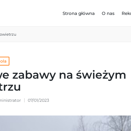
Strona główna
O nas
Rek
owietrzu
kola
e zabawy na świeżym
trzu
inistrator
07/01/2023