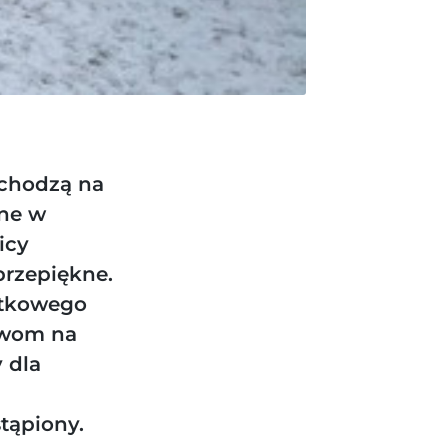
ychodzą na
ane w
icy
przepiękne.
ątkowego
awom na
 dla
tąpiony.