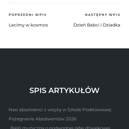
POPRZEDNI WPIS
NASTĘPNY WPIS
Lecimy w kosmos
Dzień Babci i Dziadka
SPIS ARTYKUŁÓW
Nasi absolwenci z wizytą w Szkole Podstawowej
Pożegnanie Absolwentów 2026
„Baśń muzyczna o podwodnej rafie dźwiękowej „