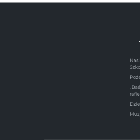
Nasi
Szk
Poż
„Ba
rafi
Dzie
Muzy