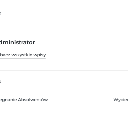
3
dministrator
bacz wszystkie wpisy
S
egnanie Absolwentów
Wycie