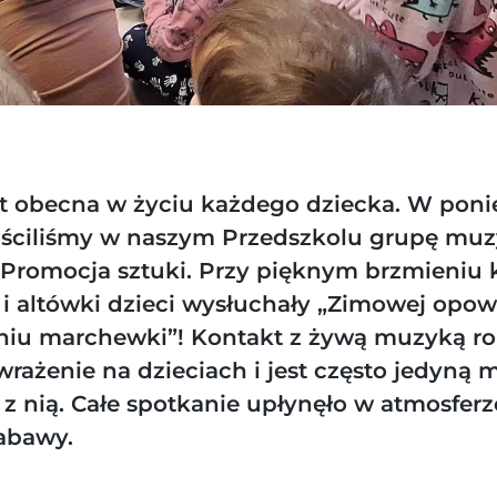
t obecna w życiu każdego dziecka. W poni
ościliśmy w naszym Przedszkolu grupę mu
 Promocja sztuki. Przy pięknym brzmieniu k
i altówki dzieci wysłuchały „Zimowej opow
iu marchewki”! Kontakt z żywą muzyką ro
wrażenie na dzieciach i jest często jedyną 
z nią. Całe spotkanie upłynęło w atmosferze
abawy.