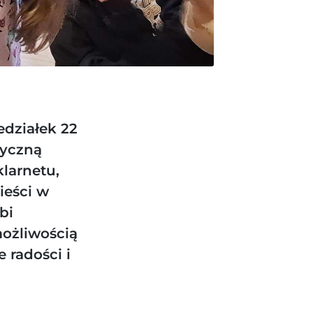
edziałek 22
zyczną
larnetu,
ieści w
bi
możliwością
 radości i