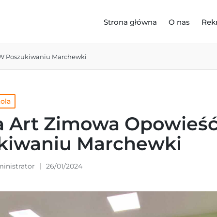
Strona główna
O nas
Rek
 W Poszukiwaniu Marchewki
kola
a Art Zimowa Opowieś
kiwaniu Marchewki
inistrator
26/01/2024