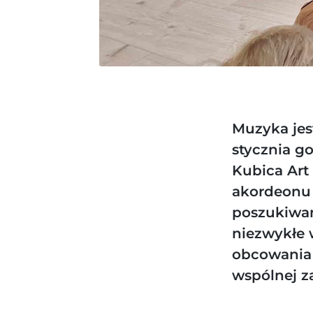
Muzyka jes
stycznia g
Kubica Art
akordeonu 
poszukiwan
niezwykłe 
obcowania 
wspólnej z