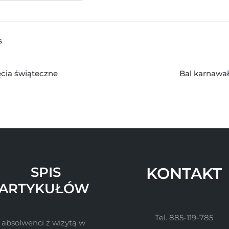
S
ęcia świąteczne
Bal karnawa
SPIS
KONTAKT
ARTYKUŁÓW
Tel. 885-119-785
 absolwenci z wizytą w