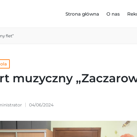
Strona główna
O nas
Rek
y flet”
kola
rt muzyczny „Zaczaro
inistrator
04/06/2024