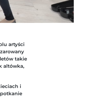
lu artyści
aczarowany
letów takie
k altówka,
ieciach i
spotkanie