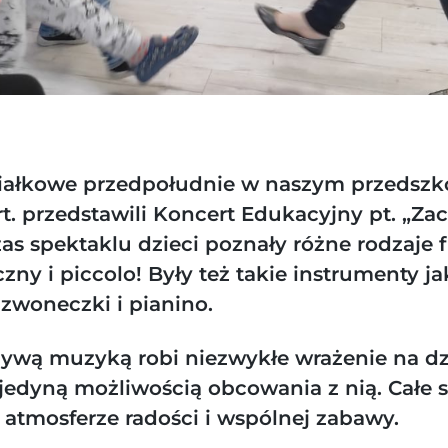
ałkowe przedpołudnie w naszym przedszko
rt. przedstawili Koncert Edukacyjny pt. „Z
zas spektaklu dzieci poznały różne rodzaje f
zny i piccolo! Były też takie instrumenty ja
dzwoneczki i pianino.
żywą muzyką robi niezwykłe wrażenie na dz
o jedyną możliwością obcowania z nią. Całe 
 atmosferze radości i wspólnej zabawy.