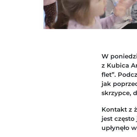
W poniedzi
z Kubica A
flet”. Podc
jak poprzec
skrzypce, 
Kontakt z 
jest częst
upłynęło w