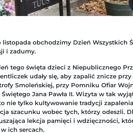
 listopada obchodzimy Dzień Wszystkich Ś
sji i zadumy.
eń tego święta dzieci z Niepublicznego Pr
entliczek udały się, aby zapalić znicze pr
strofy Smoleńskiej, przy Pomniku Ofiar Woj
 Świętego Jana Pawła II. Wizyta w tak wyj
o nie tylko kultywowanie tradycji zapalenia
cja szacunku wobec tych, którzy odeszli. Dl
uszająca lekcja pamięci i wdzięczności, któ
 w ich sercach.