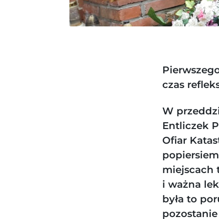
Pierwszego
czas reflek
W przeddzi
Entliczek P
Ofiar Kata
popiersiem
miejscach t
i ważna lek
była to por
pozostanie