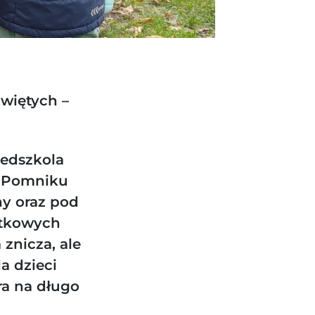
więtych –
zedszkola
zy Pomniku
ny oraz pod
ątkowych
 znicza, ale
a dzieci
ra na długo