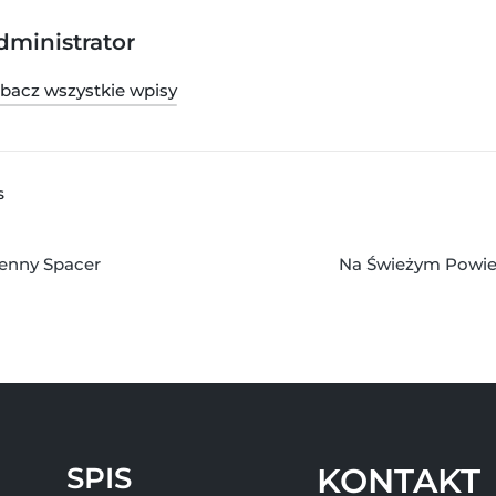
dministrator
bacz wszystkie wpisy
S
ienny Spacer
Na Świeżym Powie
SPIS
KONTAKT