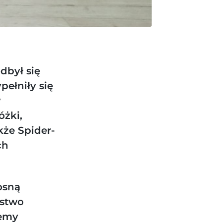
dbył się
pełniły się
w
óżki,
akże Spider-
ch
osną
óstwo
jemy