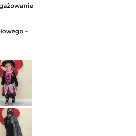
ngażowanie
ałowego –