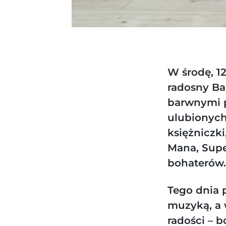
W środę, 1
radosny
Ba
barwnymi p
ulubionych
księżniczki
Mana, Supe
bohaterów.
Tego dnia 
muzyką, a 
radości – b