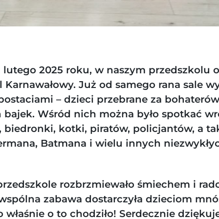
2 lutego 2025 roku, w naszym przedszkolu o
l Karnawałowy
. Już od samego rana sale wy
ostaciami – dzieci przebrane za bohateró
 bajek. Wśród nich można było spotkać wr
, biedronki, kotki, piratów, policjantów, a t
rmana, Batmana i wielu innych niezwykły
przedszkole rozbrzmiewało śmiechem i rad
wspólna zabawa dostarczyła dzieciom mn
o właśnie o to chodziło! Serdecznie dzięku