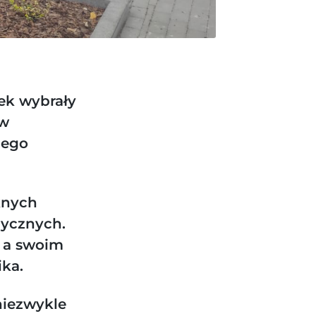
łek wybrały
 w
zego
knych
ycznych.
, a swoim
ka.
niezwykle