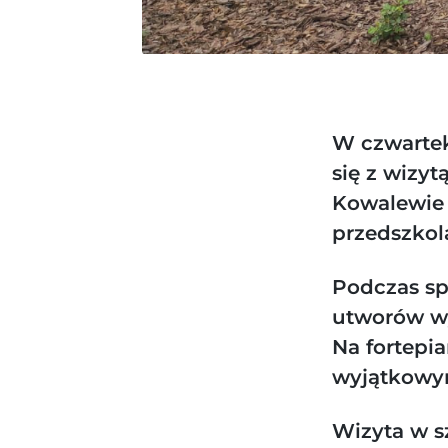
W czwartek
się z wizyt
Kowalewie 
przedszkol
Podczas sp
utworów w
Na fortepia
wyjątkowym
Wizyta w s