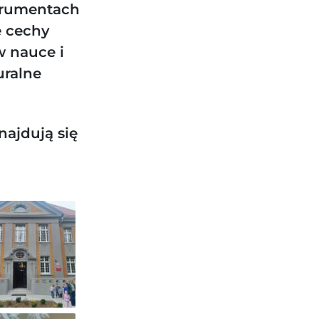
trumentach
e cechy
w nauce i
uralne
ajdują się