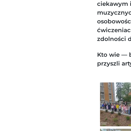
ciekawym i
muzycznych
osobowości
ćwiczeniac
zdolności d
Kto wie — 
przyszli ar