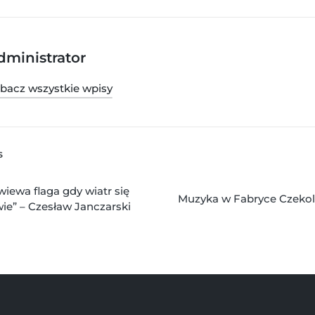
dministrator
bacz wszystkie wpisy
S
iewa flaga gdy wiatr się
Muzyka w Fabryce Czekol
ie” – Czesław Janczarski