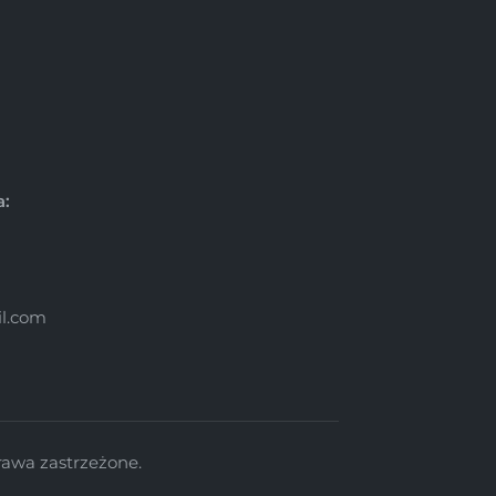
a:
l.com
rawa zastrzeżone.