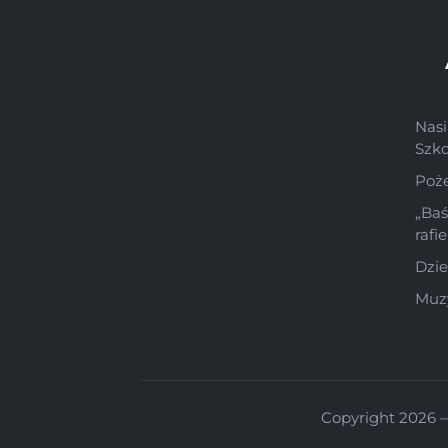
Nasi
Szk
Poż
„Ba
rafi
Dzie
Muzy
Copyright 2026 —