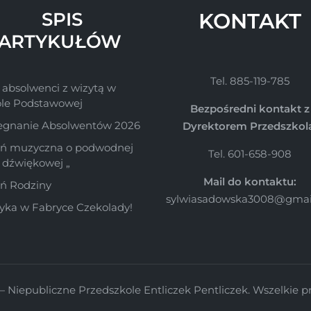
SPIS
KONTAKT
ARTYKUŁÓW
Tel. 885-119-785
 absolwenci z wizytą w
ole Podstawowej
Bezpośredni kontakt z
egnanie Absolwentów 2026
Dyrektorem Przedszkol
śń muzyczna o podwodnej
Tel. 601-658-908
e dźwiękowej „
Mail do kontaktu:
ń Rodziny
sylwiasadowska3008@gmai
ka w Fabryce Czekolady!
 Niepubliczne Przedszkole Entliczek Pentliczek. Wszelkie p