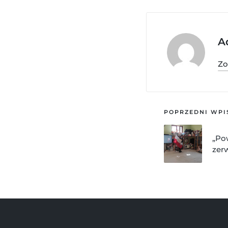
A
Zo
POPRZEDNI WPI
„Pow
zerw