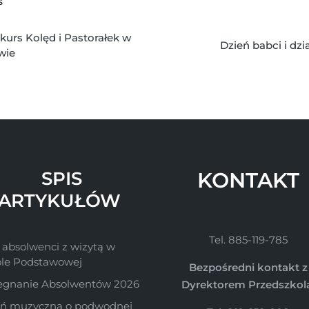
S
kurs Kolęd i Pastorałek w
Dzień babci i dz
wie
SPIS
KONTAKT
ARTYKUŁÓW
Tel. 885-119-785
 absolwenci z wizytą w
ole Podstawowej
Bezpośredni kontakt z
egnanie Absolwentów 2026
Dyrektorem Przedszkol
śń muzyczna o podwodnej