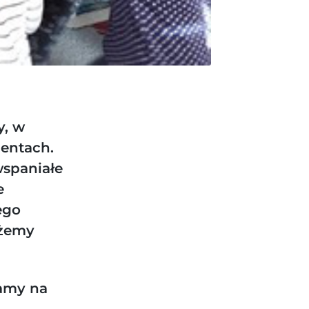
y, w
mentach.
wspaniałe
e
ego
ożemy
kamy na