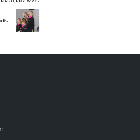
NASTĘPNY WPIS
iadka
a: