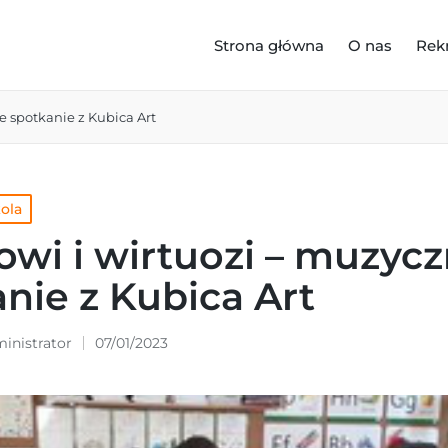
Strona główna
O nas
Rek
e spotkanie z Kubica Art
kola
owi i wirtuozi – muzyc
nie z Kubica Art
inistrator
07/01/2023