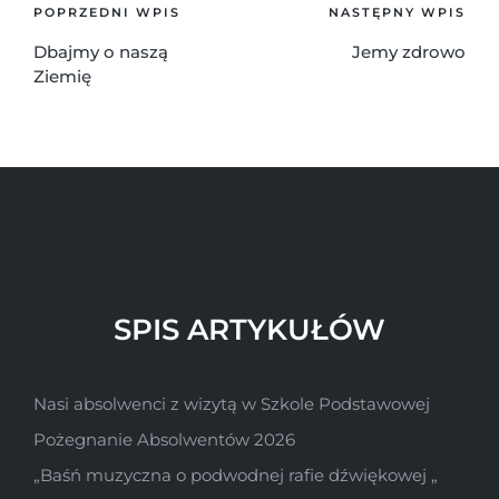
POPRZEDNI WPIS
NASTĘPNY WPIS
Dbajmy o naszą
Jemy zdrowo
Ziemię
SPIS ARTYKUŁÓW
Nasi absolwenci z wizytą w Szkole Podstawowej
Pożegnanie Absolwentów 2026
„Baśń muzyczna o podwodnej rafie dźwiękowej „